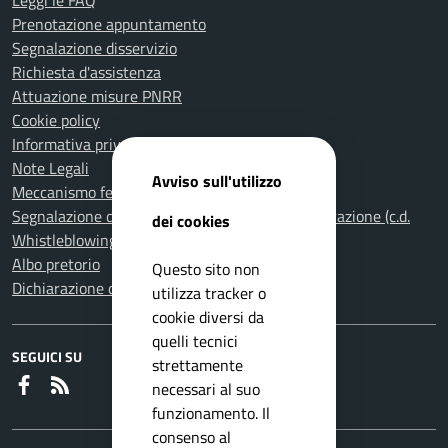
Leggi le FAQ
Prenotazione appuntamento
Segnalazione disservizio
Richiesta d'assistenza
Attuazione misure PNRR
Cookie policy
Informativa privacy
Note Legali
Avviso sull'utilizzo
Meccanismo feedback per l'accessibilità
Segnalazione di illeciti nella Pubblica Amministrazione (c.d.
dei cookies
Whistleblowing)
Albo pretorio
Questo sito non
Dichiarazione di accessibilità
utilizza tracker o
cookie diversi da
quelli tecnici
SEGUICI SU
strettamente
Faceboook
RSS
necessari al suo
funzionamento. Il
consenso al