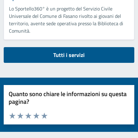
Lo Sportello360° è un progetto del Servizio Civile
Universale del Comune di Fasano rivolto ai giovani del
territorio, avente sede operativa presso la Biblioteca di
Comunità.
Tutti i servizi
Quanto sono chiare le informazioni su questa
pagina?
Valuta da 1 a 5 stelle la pagina
Valuta 1 stelle su 5
Valuta 2 stelle su 5
Valuta 3 stelle su 5
Valuta 4 stelle su 5
Valuta 5 stelle su 5