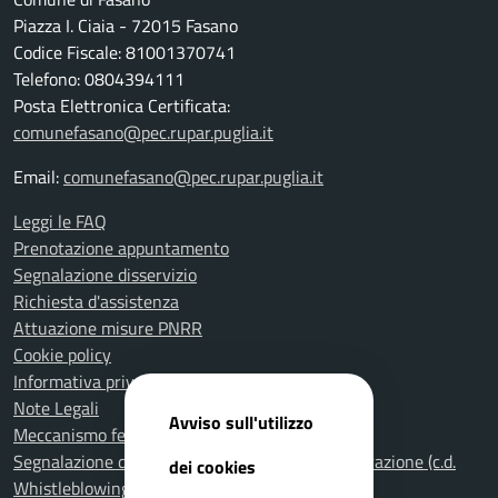
Piazza I. Ciaia - 72015 Fasano
Codice Fiscale: 81001370741
Telefono: 0804394111
Posta Elettronica Certificata:
comunefasano@pec.rupar.puglia.it
Email:
comunefasano@pec.rupar.puglia.it
Leggi le FAQ
Prenotazione appuntamento
Segnalazione disservizio
Richiesta d'assistenza
Attuazione misure PNRR
Cookie policy
Informativa privacy
Note Legali
Avviso sull'utilizzo
Meccanismo feedback per l'accessibilità
Segnalazione di illeciti nella Pubblica Amministrazione (c.d.
dei cookies
Whistleblowing)