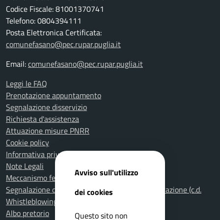
Codice Fiscale: 81001370741
Telefono: 0804394111
Posta Elettronica Certificata:
comunefasano@pec.rupar.puglia.it
Email:
comunefasano@pec.rupar.puglia.it
Leggi le FAQ
Prenotazione appuntamento
Segnalazione disservizio
Richiesta d'assistenza
Attuazione misure PNRR
Cookie policy
Informativa privacy
Note Legali
Avviso sull'utilizzo
Meccanismo feedback per l'accessibilità
Segnalazione di illeciti nella Pubblica Amministrazione (c.d.
dei cookies
Whistleblowing)
Albo pretorio
Questo sito non