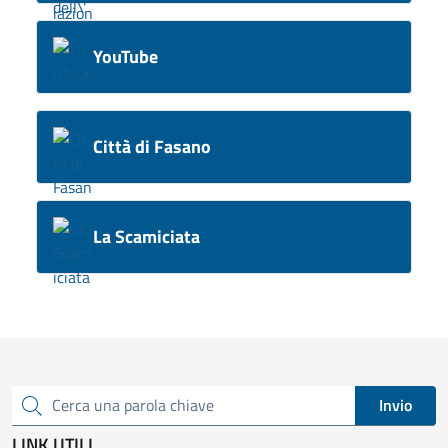
YouTube
Città di Fasano
La Scamiciata
Invio
Cerca una parola chiave
LINK UTILI