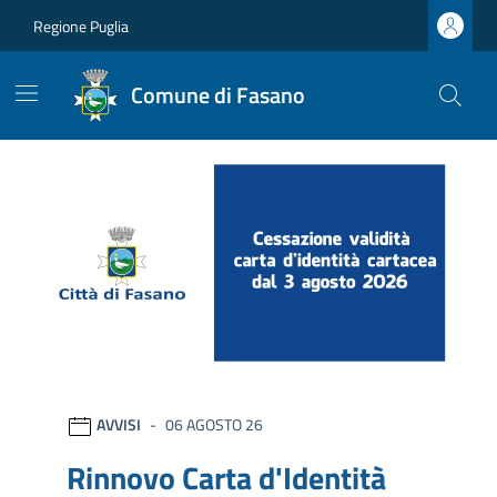
Vai ai contenuti
Vai al footer
Regione Puglia
Comune di Fasano
Comune di Fasano
Ultime notizie
AVVISI
06 AGOSTO 26
Rinnovo Carta d'Identità