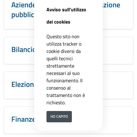
Aziende e agenzie a partecipazione
Avviso sull'utilizzo
pubblica
dei cookies
Questo sito non
utilizza tracker o
Bilancio
cookie diversi da
quelli tecnici
strettamente
necessari al suo
funzionamento. Il
Elezioni
consenso al
trattamento non è
richiesto.
Finanze e tributi
HO CAPITO