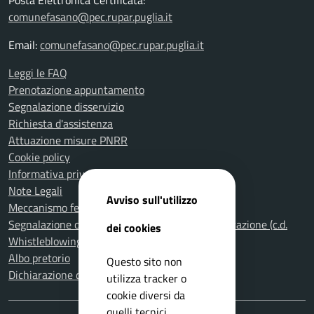
Posta Elettronica Certificata:
comunefasano@pec.rupar.puglia.it
Email:
comunefasano@pec.rupar.puglia.it
Leggi le FAQ
Prenotazione appuntamento
Segnalazione disservizio
Richiesta d'assistenza
Attuazione misure PNRR
Cookie policy
Informativa privacy
Note Legali
Avviso sull'utilizzo
Meccanismo feedback per l'accessibilità
Segnalazione di illeciti nella Pubblica Amministrazione (c.d.
dei cookies
Whistleblowing)
Albo pretorio
Questo sito non
Dichiarazione di accessibilità
utilizza tracker o
cookie diversi da
quelli tecnici