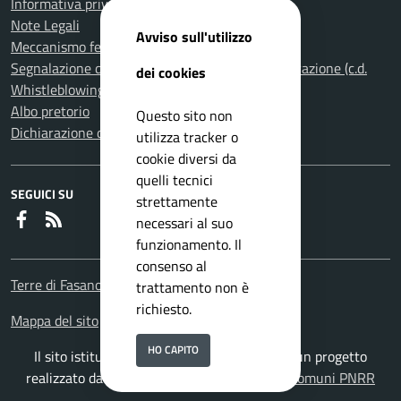
Informativa privacy
Note Legali
Avviso sull'utilizzo
Meccanismo feedback per l'accessibilità
Segnalazione di illeciti nella Pubblica Amministrazione (c.d.
dei cookies
Whistleblowing)
Albo pretorio
Questo sito non
Dichiarazione di accessibilità
utilizza tracker o
cookie diversi da
quelli tecnici
SEGUICI SU
strettamente
Faceboook
RSS
necessari al suo
funzionamento. Il
consenso al
Terre di Fasano
trattamento non è
richiesto.
Mappa del sito
HO CAPITO
Il sito istituzionale del Comune di Fasano è un progetto
realizzato da
ISWEB S.p.A.
con la
Soluzione Comuni PNRR